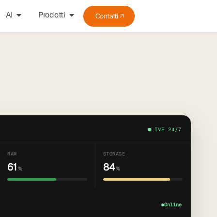
AI
Prodotti
Contatti
LIVE 24/7
RAM
STORAGE
61
84
%
%
Online