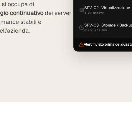
 si occupa di
SRV-02 · Virtualizzazione
gio continuativo
dei server
4 VM attive
ormance stabili e
SRV-03 · Storage / Backu
ell’azienda.
disco all'84%
Alert inviato prima del guast