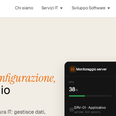
Chi siamo
Servizi IT
Sviluppo Software
Monitoraggio server
nfigurazione,
CPU
io
38
%
SRV-01 · Applicativo
ura IT: gestisce dati,
uptime 214 giorni