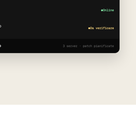
Online
p
Da verificare
o
3 server · patch pianificate