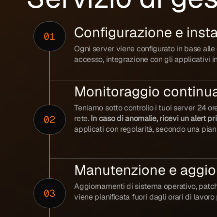
Configurazione e insta
01
Ogni server viene configurato in base alle 
accesso, integrazione con gli applicativi i
Monitoraggio continua
Teniamo sotto controllo i tuoi server 24 or
02
rete.
In caso di anomalie, ricevi un alert p
applicati con regolarità, secondo una piani
Manutenzione e aggio
Aggiornamenti di sistema operativo, patch 
03
viene pianificata fuori dagli orari di lavor