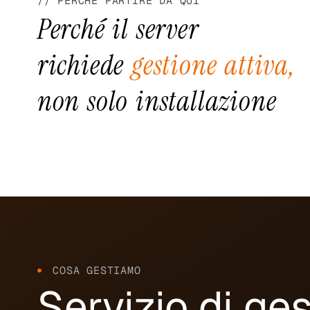
// PERCHÉ PARTIRE DA QUI
Perché il server
richiede
gestione attiva,
non solo installazione
COSA GESTIAMO
Servizio di ge